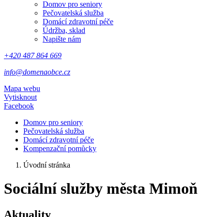
Domov pro seniory
Pečovatelská služba
Domácí zdravotní péče
Údržba, sklad
Napište nám
+420 487 864 669
info@domenaobce.cz
Mapa webu
Vytisknout
Facebook
Domov pro seniory
Pečovatelská služba
Domácí zdravotní péče
Kompenzační pomůcky
Úvodní stránka
Sociální služby města Mimoň
Aktuality