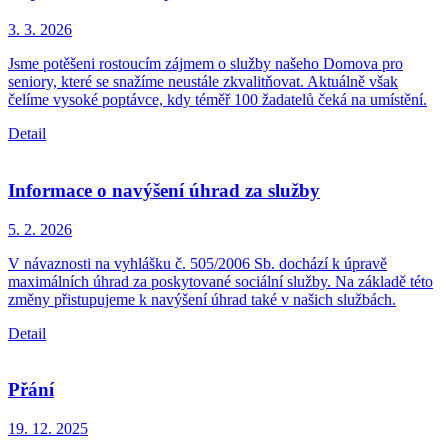
3. 3.
2026
Jsme potěšeni rostoucím zájmem o služby našeho Domova pro
seniory, které se snažíme neustále zkvalitňovat. Aktuálně však
čelíme vysoké poptávce, kdy téměř 100 žadatelů čeká na umístění.
Detail
Informace o navýšení úhrad za služby
5. 2.
2026
V návaznosti na vyhlášku č. 505/2006 Sb. dochází k úpravě
maximálních úhrad za poskytované sociální služby. Na základě této
změny přistupujeme k navýšení úhrad také v našich službách.
Detail
Přání
19. 12.
2025