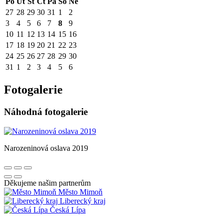
Po
Út
St
Čt
Pá
So
Ne
27
28
29
30
31
1
2
3
4
5
6
7
8
9
10
11
12
13
14
15
16
17
18
19
20
21
22
23
24
25
26
27
28
29
30
31
1
2
3
4
5
6
Fotogalerie
Náhodná fotogalerie
Narozeninová oslava 2019
Děkujeme našim partnerům
Město Mimoň
Liberecký kraj
Česká Lípa