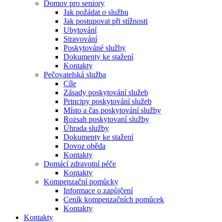
Domov pro seniory
Jak požádat o službu
Jak postupovat při stížnosti
Ubytování
Stravování
Poskytováné služby
Dokumenty ke stažení
Kontakty
Pečovatelská služba
Cíle
Zásady poskytování služeb
Principy poskytování služeb
Místo a čas poskytování služby
Rozsah poskytovaní služby
Úhrada služby
Dokumenty ke stažení
Dovoz oběda
Kontakty
Domácí zdravotní péče
Kontakty
Kompenzační pomůcky
Informace o zapůjčení
Ceník kompenzačních pomůcek
Kontakty
Kontakty