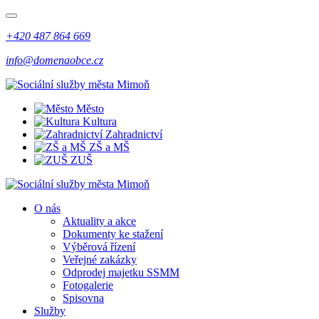
+420 487 864 669
info@domenaobce.cz
Město
Kultura
Zahradnictví
ZŠ a MŠ
ZUŠ
O nás
Aktuality a akce
Dokumenty ke stažení
Výběrová řízení
Veřejné zakázky
Odprodej majetku SSMM
Fotogalerie
Spisovna
Služby