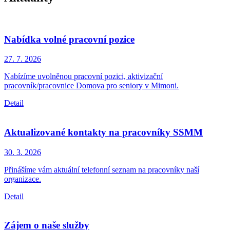
Nabídka volné pracovní pozice
27. 7.
2026
Nabízíme uvolněnou pracovní pozici, aktivizační
pracovník/pracovnice Domova pro seniory v Mimoni.
Detail
Aktualizované kontakty na pracovníky SSMM
30. 3.
2026
Přinášíme vám aktuální telefonní seznam na pracovníky naší
organizace.
Detail
Zájem o naše služby