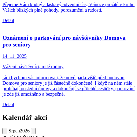
Přejeme Vám klidný a laskavý adventní čas, Vánoce prožité v kruhu
Vašich blízkých plné pohody, porozumění a radosti.
Detail
Oznámení o parkování pro návštěvníky Domova
pro seniory
14. 11.
2025
Vážení návštěvníci, milé rodiny,
rádi bychom vás informovali, že nové parkoviště před budovou
Domova pro seniory je již částečně dokončené. I když na něm stále
probíhají poslední úpravy a dokončují se přilehlé cestičky, parkování
je zde již umožněno a bezpečné.
Detail
Kalendář akcí
Srpen
2026