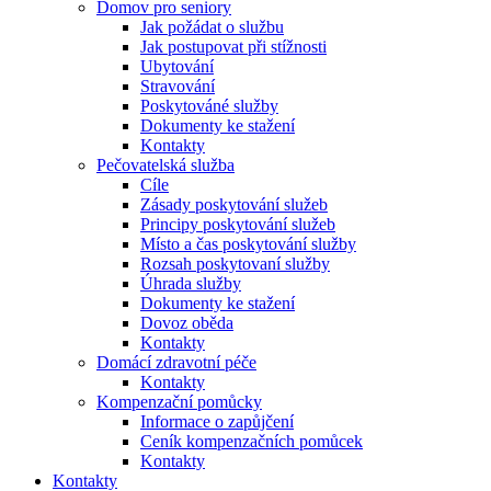
Domov pro seniory
Jak požádat o službu
Jak postupovat při stížnosti
Ubytování
Stravování
Poskytováné služby
Dokumenty ke stažení
Kontakty
Pečovatelská služba
Cíle
Zásady poskytování služeb
Principy poskytování služeb
Místo a čas poskytování služby
Rozsah poskytovaní služby
Úhrada služby
Dokumenty ke stažení
Dovoz oběda
Kontakty
Domácí zdravotní péče
Kontakty
Kompenzační pomůcky
Informace o zapůjčení
Ceník kompenzačních pomůcek
Kontakty
Kontakty