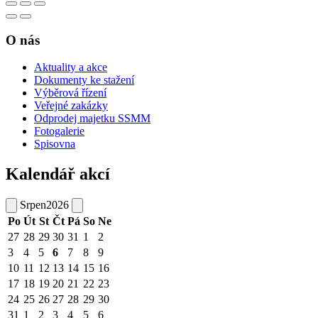
O nás
Aktuality a akce
Dokumenty ke stažení
Výběrová řízení
Veřejné zakázky
Odprodej majetku SSMM
Fotogalerie
Spisovna
Kalendář akcí
Srpen
2026
Po
Út
St
Čt
Pá
So
Ne
27
28
29
30
31
1
2
3
4
5
6
7
8
9
10
11
12
13
14
15
16
17
18
19
20
21
22
23
24
25
26
27
28
29
30
31
1
2
3
4
5
6