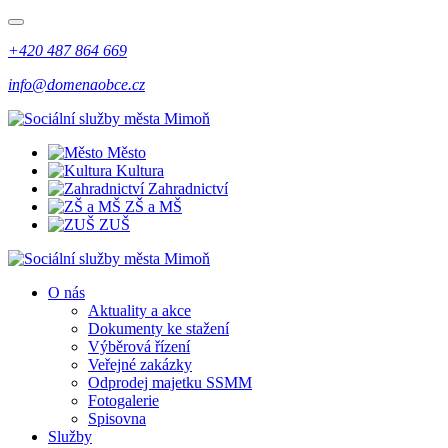
+420 487 864 669
info@domenaobce.cz
Město
Kultura
Zahradnictví
ZŠ a MŠ
ZUŠ
O nás
Aktuality a akce
Dokumenty ke stažení
Výběrová řízení
Veřejné zakázky
Odprodej majetku SSMM
Fotogalerie
Spisovna
Služby