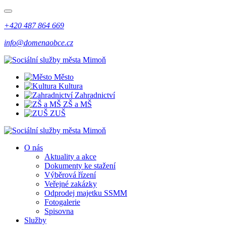
+420 487 864 669
info@domenaobce.cz
Město
Kultura
Zahradnictví
ZŠ a MŠ
ZUŠ
O nás
Aktuality a akce
Dokumenty ke stažení
Výběrová řízení
Veřejné zakázky
Odprodej majetku SSMM
Fotogalerie
Spisovna
Služby