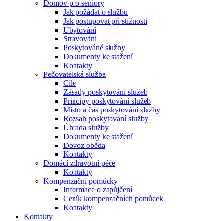
Domov pro seniory
Jak požádat o službu
Jak postupovat při stížnosti
Ubytování
Stravování
Poskytováné služby
Dokumenty ke stažení
Kontakty
Pečovatelská služba
Cíle
Zásady poskytování služeb
Principy poskytování služeb
Místo a čas poskytování služby
Rozsah poskytovaní služby
Úhrada služby
Dokumenty ke stažení
Dovoz oběda
Kontakty
Domácí zdravotní péče
Kontakty
Kompenzační pomůcky
Informace o zapůjčení
Ceník kompenzačních pomůcek
Kontakty
Kontakty