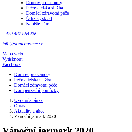
Domov pro seniory
Pečovatelská služba
Domácí zdravotní péče
Údržba, sklad
Napište nám
+420 487 864 669
info@domenaobce.cz
Mapa webu
Vytisknout
Facebook
Domov pro seniory
Pečovatelská služba
Domácí zdravotní péče
Kompenzační pomůcky
Úvodní stránka
O nás
Aktuality a akce
Vánoční jarmark 2020
Vánoční jarmark 2020