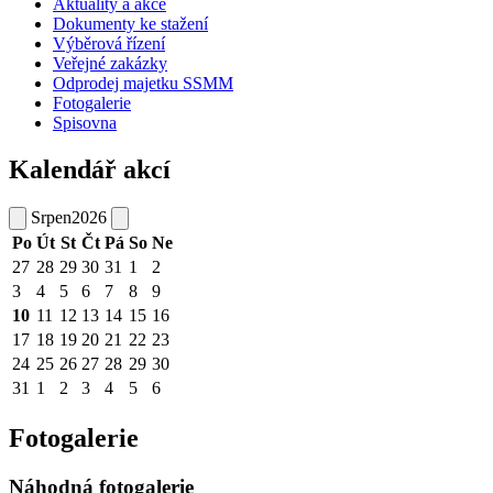
Aktuality a akce
Dokumenty ke stažení
Výběrová řízení
Veřejné zakázky
Odprodej majetku SSMM
Fotogalerie
Spisovna
Kalendář akcí
Srpen
2026
Po
Út
St
Čt
Pá
So
Ne
27
28
29
30
31
1
2
3
4
5
6
7
8
9
10
11
12
13
14
15
16
17
18
19
20
21
22
23
24
25
26
27
28
29
30
31
1
2
3
4
5
6
Fotogalerie
Náhodná fotogalerie