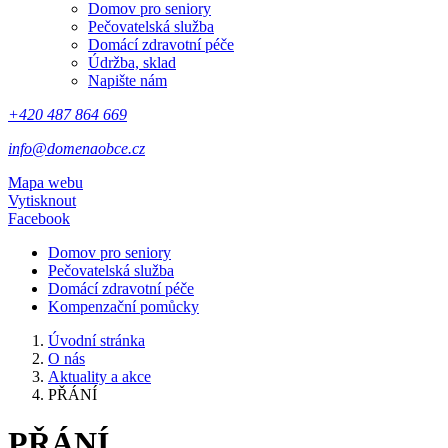
Domov pro seniory
Pečovatelská služba
Domácí zdravotní péče
Údržba, sklad
Napište nám
+420 487 864 669
info@domenaobce.cz
Mapa webu
Vytisknout
Facebook
Domov pro seniory
Pečovatelská služba
Domácí zdravotní péče
Kompenzační pomůcky
Úvodní stránka
O nás
Aktuality a akce
PŘÁNÍ
PŘÁNÍ