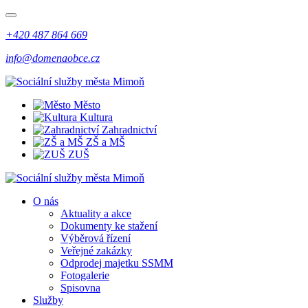
+420 487 864 669
info@domenaobce.cz
Město
Kultura
Zahradnictví
ZŠ a MŠ
ZUŠ
O nás
Aktuality a akce
Dokumenty ke stažení
Výběrová řízení
Veřejné zakázky
Odprodej majetku SSMM
Fotogalerie
Spisovna
Služby