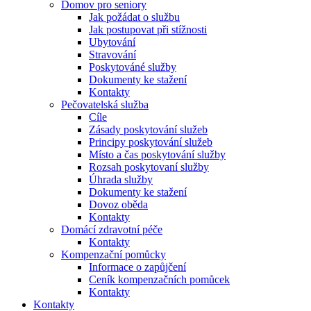
Domov pro seniory
Jak požádat o službu
Jak postupovat při stížnosti
Ubytování
Stravování
Poskytováné služby
Dokumenty ke stažení
Kontakty
Pečovatelská služba
Cíle
Zásady poskytování služeb
Principy poskytování služeb
Místo a čas poskytování služby
Rozsah poskytovaní služby
Úhrada služby
Dokumenty ke stažení
Dovoz oběda
Kontakty
Domácí zdravotní péče
Kontakty
Kompenzační pomůcky
Informace o zapůjčení
Ceník kompenzačních pomůcek
Kontakty
Kontakty