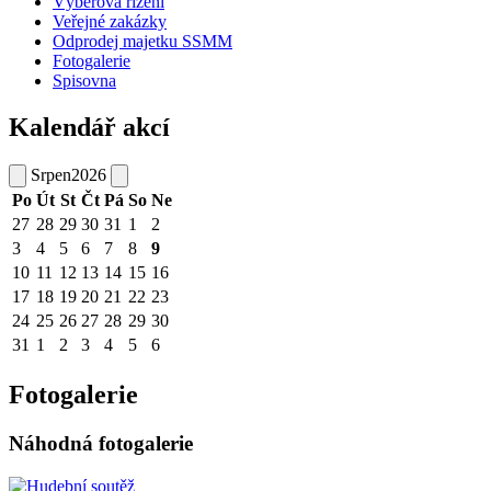
Výběrová řízení
Veřejné zakázky
Odprodej majetku SSMM
Fotogalerie
Spisovna
Kalendář akcí
Srpen
2026
Po
Út
St
Čt
Pá
So
Ne
27
28
29
30
31
1
2
3
4
5
6
7
8
9
10
11
12
13
14
15
16
17
18
19
20
21
22
23
24
25
26
27
28
29
30
31
1
2
3
4
5
6
Fotogalerie
Náhodná fotogalerie