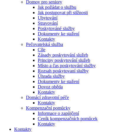
Domov pro seniory
Jak požádat o službu
Jak postupovat při stížnosti
Ubytování
Stravování
Poskytováné služby
Dokumenty ke stažení
Kontakty
Pečovatelská služba
Cíle
Zásady poskytování služeb
Principy poskytování služeb
Místo a čas poskytování služby
Rozsah poskytovaní služby
Úhrada služby
Dokumenty ke stažení
Dovoz oběda
Kontakty
Domácí zdravotní péče
Kontakty
Kompenzační pomůcky
Informace o zapůjčení
Ceník kompenzačních pomůcek
Kontakty
Kontakty