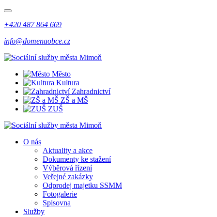
+420 487 864 669
info@domenaobce.cz
Město
Kultura
Zahradnictví
ZŠ a MŠ
ZUŠ
O nás
Aktuality a akce
Dokumenty ke stažení
Výběrová řízení
Veřejné zakázky
Odprodej majetku SSMM
Fotogalerie
Spisovna
Služby