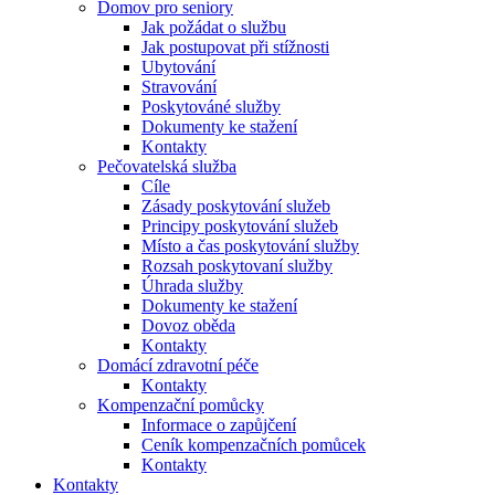
Domov pro seniory
Jak požádat o službu
Jak postupovat při stížnosti
Ubytování
Stravování
Poskytováné služby
Dokumenty ke stažení
Kontakty
Pečovatelská služba
Cíle
Zásady poskytování služeb
Principy poskytování služeb
Místo a čas poskytování služby
Rozsah poskytovaní služby
Úhrada služby
Dokumenty ke stažení
Dovoz oběda
Kontakty
Domácí zdravotní péče
Kontakty
Kompenzační pomůcky
Informace o zapůjčení
Ceník kompenzačních pomůcek
Kontakty
Kontakty