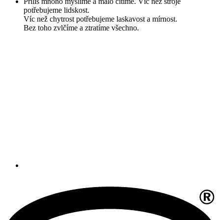
Příliš mnoho myslíme a málo cítíme. Víc než stroje
potřebujeme lidskost.
Víc než chytrost potřebujeme laskavost a mírnost.
Bez toho zvlčíme a ztratíme všechno.