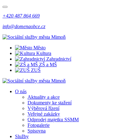
+420 487 864 669
info@domenaobce.cz
Město
Kultura
Zahradnictví
ZŠ a MŠ
ZUŠ
O nás
Aktuality a akce
Dokumenty ke stažení
Výběrová řízení
Veřejné zakázky
Odprodej majetku SSMM
Fotogalerie
Spisovna
Služby