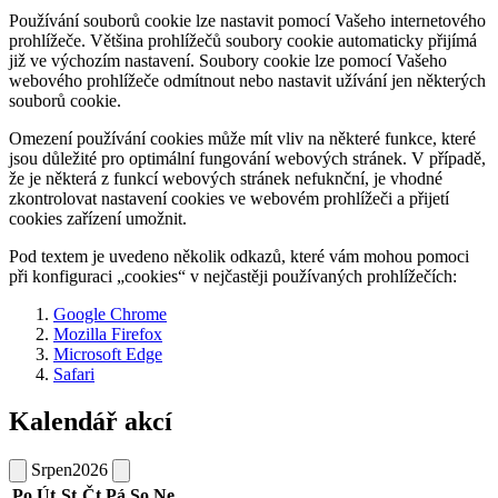
Používání souborů cookie lze nastavit pomocí Vašeho internetového
prohlížeče. Většina prohlížečů soubory cookie automaticky přijímá
již ve výchozím nastavení. Soubory cookie lze pomocí Vašeho
webového prohlížeče odmítnout nebo nastavit užívání jen některých
souborů cookie.
Omezení používání cookies může mít vliv na některé funkce, které
jsou důležité pro optimální fungování webových stránek. V případě,
že je některá z funkcí webových stránek nefuknční, je vhodné
zkontrolovat nastavení cookies ve webovém prohlížeči a přijetí
cookies zařízení umožnit.
Pod textem je uvedeno několik odkazů, které vám mohou pomoci
při konfiguraci „cookies“ v nejčastěji používaných prohlížečích:
Google Chrome
Mozilla Firefox
Microsoft Edge
Safari
Kalendář akcí
Srpen
2026
Po
Út
St
Čt
Pá
So
Ne